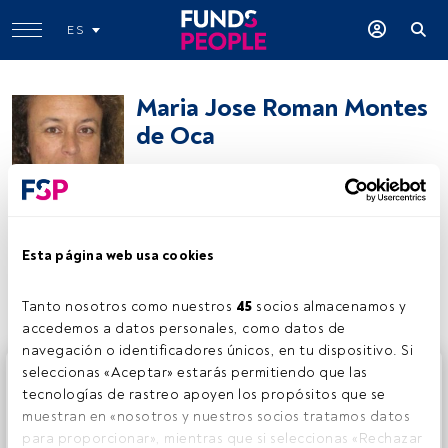
ES
Maria Jose Roman Montes
de Oca
Gestor
Maria Jose Roman Montes de Oca
Esta página web usa cookies
Compartir:
Tanto nosotros como nuestros 
45
 socios almacenamos y 
accedemos a datos personales, como datos de 
navegación o identificadores únicos, en tu dispositivo. Si 
Este es un artículo exclusivo para los usuarios registrados
seleccionas «Aceptar» estarás permitiendo que las 
de FundsPeople. Si ya estás registrado, accede desde el
tecnologías de rastreo apoyen los propósitos que se 
botón Login. Si aún no tienes cuenta, te invitamos a
muestran en «nosotros y nuestros socios tratamos datos 
registrarte y disfrutar de todo el universo que ofrece
para proporcionar», mientras que si seleccionas «Rechazar 