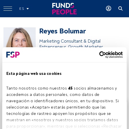
ES
Reyes Bolumar
Marketing Consultant & Digital
Entrepreneur. Growth Marketer
Reyes Bolumar
Esta página web usa cookies
Compartir:
Tanto nosotros como nuestros 
45
 socios almacenamos y 
accedemos a datos personales, como datos de 
navegación o identificadores únicos, en tu dispositivo. Si 
Este es un artículo exclusivo para los usuarios registrados
seleccionas «Aceptar» estarás permitiendo que las 
de FundsPeople. Si ya estás registrado, accede desde el
tecnologías de rastreo apoyen los propósitos que se 
botón Login. Si aún no tienes cuenta, te invitamos a
muestran en «nosotros y nuestros socios tratamos datos 
registrarte y disfrutar de todo el universo que ofrece
para proporcionar», mientras que si seleccionas «Rechazar 