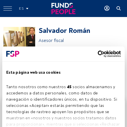
ES
Salvador Román
Asesor fiscal
Salvador Román
Esta página web usa cookies
Compartir:
Tanto nosotros como nuestros 
45
 socios almacenamos y 
accedemos a datos personales, como datos de 
navegación o identificadores únicos, en tu dispositivo. Si 
Este es un artículo exclusivo para los usuarios registrados
seleccionas «Aceptar» estarás permitiendo que las 
de FundsPeople. Si ya estás registrado, accede desde el
tecnologías de rastreo apoyen los propósitos que se 
botón Login. Si aún no tienes cuenta, te invitamos a
muestran en «nosotros y nuestros socios tratamos datos 
registrarte y disfrutar de todo el universo que ofrece
para proporcionar», mientras que si seleccionas «Rechazar 