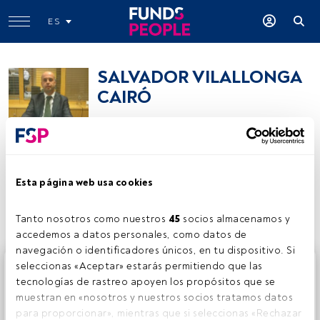
ES
SALVADOR VILALLONGA
CAIRÓ
Director general
SALVADOR VILALLONGA CAIRÓ
Esta página web usa cookies
Compartir:
Tanto nosotros como nuestros 
45
 socios almacenamos y 
accedemos a datos personales, como datos de 
navegación o identificadores únicos, en tu dispositivo. Si 
Este es un artículo exclusivo para los usuarios registrados
seleccionas «Aceptar» estarás permitiendo que las 
de FundsPeople. Si ya estás registrado, accede desde el
tecnologías de rastreo apoyen los propósitos que se 
botón Login. Si aún no tienes cuenta, te invitamos a
muestran en «nosotros y nuestros socios tratamos datos 
registrarte y disfrutar de todo el universo que ofrece
para proporcionar», mientras que si seleccionas «Rechazar 