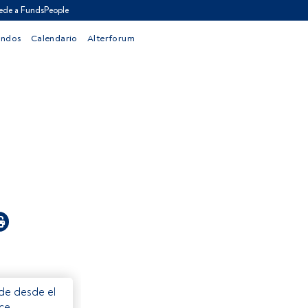
ede a FundsPeople
ondos
Calendario
Alterforum
ede desde el
ece