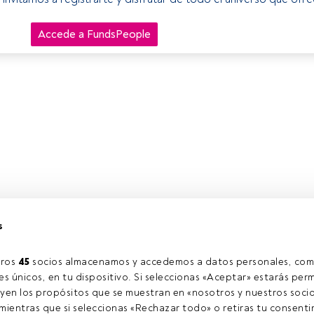
Accede a FundsPeople
s
ros 
45
 socios almacenamos y accedemos a datos personales, com
s únicos, en tu dispositivo. Si seleccionas «Aceptar» estarás perm
yen los propósitos que se muestran en «nosotros y nuestros socio
ientras que si seleccionas «Rechazar todo» o retiras tu consentim