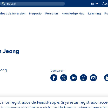
ES
Acc
Ideas de inversión
Negocio
Personas
knowledge Hub
Learning
F
n Jeong
eong
Compartir:
usuarios registrados de FundsPeople. Si ya estás registrado, acc
e invitamos a registrarte y disfrutar de todo el universo que ofr