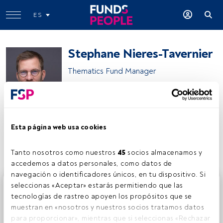
ES
Stephane Nieres-Tavernier
Thematics Fund Manager
Stephane Nieres-Tavernier
Esta página web usa cookies
Compartir:
Tanto nosotros como nuestros 
45
 socios almacenamos y 
accedemos a datos personales, como datos de 
navegación o identificadores únicos, en tu dispositivo. Si 
Este es un artículo exclusivo para los usuarios registrados
seleccionas «Aceptar» estarás permitiendo que las 
de FundsPeople. Si ya estás registrado, accede desde el
tecnologías de rastreo apoyen los propósitos que se 
botón Login. Si aún no tienes cuenta, te invitamos a
muestran en «nosotros y nuestros socios tratamos datos 
registrarte y disfrutar de todo el universo que ofrece
para proporcionar», mientras que si seleccionas «Rechazar 