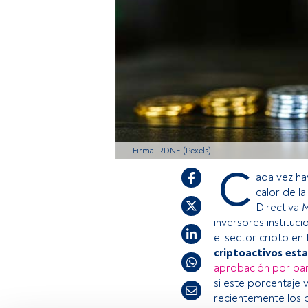
Firma: RDNE (Pexels)
C
ada vez ha
calor de la
Directiva 
inversores instituc
el sector cripto en
criptoactivos est
aprobación por par
si este porcentaje
recientemente los p