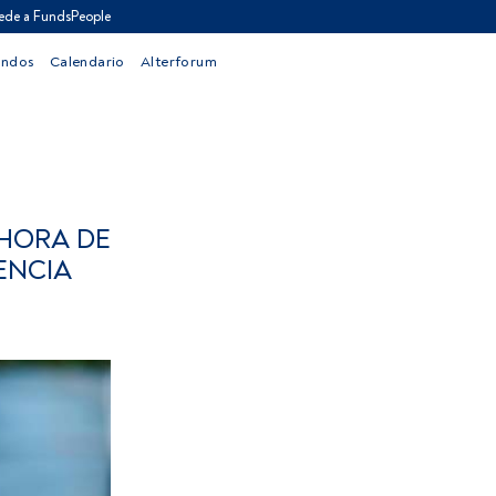
ede a FundsPeople
ondos
Calendario
Alterforum
 HORA DE
ENCIA