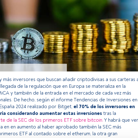
y más inversores que buscan añadir criptodivisas a sus carteras a
 llegada de la regulación que en Europa se materializa en la
MiCA y también de la entrada en el mercado de cada vez más
ionales. De hecho, según el informe Tendencias de Inversiones en
 España 2024 realizado por Bitget,
el 70% de los inversores en
aría considerando aumentar estas inversiones
tras la
te de la SEC de los primeros ETF sobre bitcoin.
Y habrá que ve
 va en en aumento al haber aprobado también la SEC más
rimeros ETF al contado sobre el etherum, la otra gran