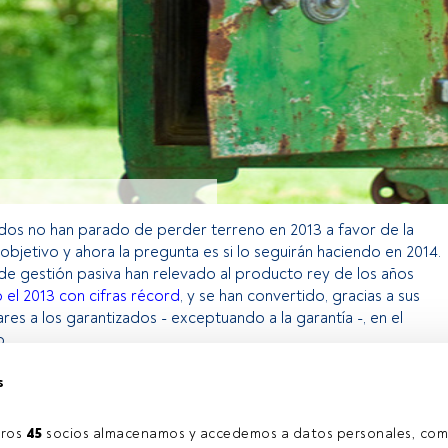
dos no han parado de perder terreno en 2013 a favor de la
 objetivo y ahora la pregunta es si lo seguirán haciendo en 2014.
e gestión pasiva han relevado al producto rey de los años
 el 2013 con cifras récord
, y se han convertido, gracias a sus
lares a los garantizados - exceptuando a la garantía -, en el
.
s
o exclusivo para los usuarios registrados de FundsPeople. Si ya
accede desde el botón Login. Si aún no tienes cuenta, te
ros 
45
 socios almacenamos y accedemos a datos personales, com