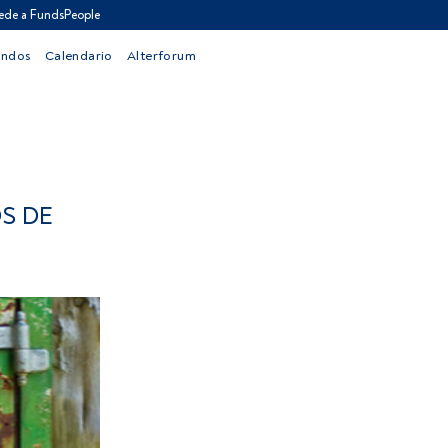
ede a FundsPeople
ondos
Calendario
Alterforum
S DE