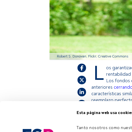
Robert S. Donovan, Flickr, Creative Commons
L
os garantiza
rentabilidad
Los fondos d
anteriores
cerrando
características simi
reemplazo perfecto
Esta página web usa cookie
Este es un artícul
estás registrado, 
Tanto nosotros como nuest