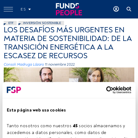
ES
ETF
INVERSIÓN SOSTENIBLE
LOS DESAFÍOS MÁS URGENTES EN
MATERIA DE SOSTENIBILIDAD: DE LA
TRANSICIÓN ENERGÉTICA A LA
ESCASEZ DE RECURSOS
Consoli Madruga Lázaro
11 noviembre 2022
Esta página web usa cookies
Álvaro de la Rosa (Abante), Marta Pérez Cogollos (Santander AM),
Juan Andrés Mateo (CaixaBank AM) y Pedro Santuy (BNP Paribas
AM). FundsPeople.
Tanto nosotros como nuestros 
45
 socios almacenamos y 
accedemos a datos personales, como datos de 