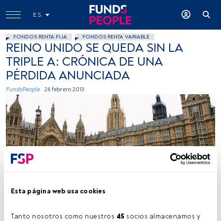
ES
FONDOS RENTA FIJA
FONDOS RENTA VARIABLE
REINO UNIDO SE QUEDA SIN LA
TRIPLE A: CRÓNICA DE UNA
PÉRDIDA ANUNCIADA
FundsPeople .
26 febrero 2013
Echiner1, Flickr, Creative Commons
Esta página web usa cookies
Tanto nosotros como nuestros 
45
 socios almacenamos y 
Tiempo lectura:
3 min.