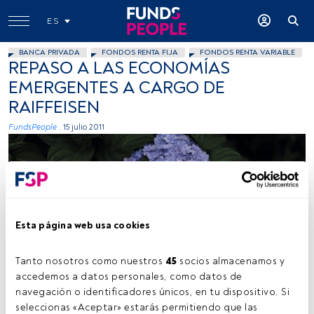
ES
BANCA PRIVADA
FONDOS RENTA FIJA
FONDOS RENTA VARIABLE
REPASO A LAS ECONOMÍAS
EMERGENTES A CARGO DE
RAIFFEISEN
FundsPeople .
15 julio 2011
Esta página web usa cookies
Tanto nosotros como nuestros 
45
 socios almacenamos y 
accedemos a datos personales, como datos de 
navegación o identificadores únicos, en tu dispositivo. Si 
seleccionas «Aceptar» estarás permitiendo que las 
Tiempo lectura:
2 min.