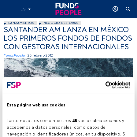
ES
LANZAMIENTOS
NEGOCIO GESTORAS
SANTANDER AM LANZA EN MÉXICO
LOS PRIMEROS FONDOS DE FONDOS
CON GESTORAS INTERNACIONALES
FundsPeople .
28 febrero 2012
Esta página web usa cookies
Kamil Molendys, Unsplash
Tanto nosotros como nuestros 
45
 socios almacenamos y 
accedemos a datos personales, como datos de 
navegación o identificadores únicos, en tu dispositivo. Si 
Tiempo lectura:
2 min.