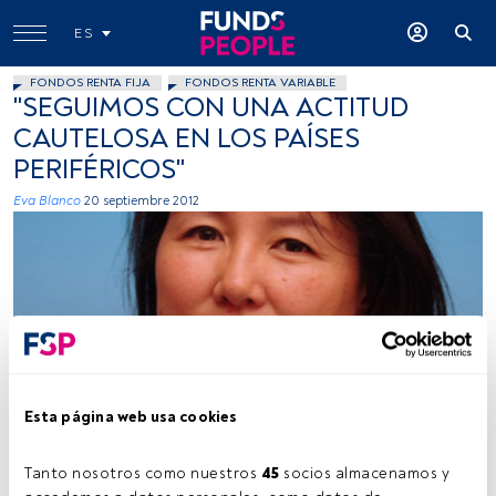
ES
FONDOS RENTA FIJA
FONDOS RENTA VARIABLE
"SEGUIMOS CON UNA ACTITUD
CAUTELOSA EN LOS PAÍSES
PERIFÉRICOS"
Eva Blanco
20 septiembre 2012
Cedida por Amundi
Esta página web usa cookies
Tanto nosotros como nuestros 
45
 socios almacenamos y 
Tiempo lectura:
2 min.