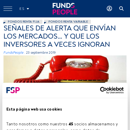
ES
FONDOS RENTA FIJA
FONDOS RENTA VARIABLE
SEÑALES DE ALERTA QUE ENVÍAN
LOS MERCADOS… Y QUE LOS
INVERSORES A VECES IGNORAN
FundsPeople .
23 septiembre 2019
Foto: Eyewashdesign, Flickr, Creative Commons
Esta página web usa cookies
Tanto nosotros como nuestros 
45
 socios almacenamos y 
Tiempo lectura:
3 min.