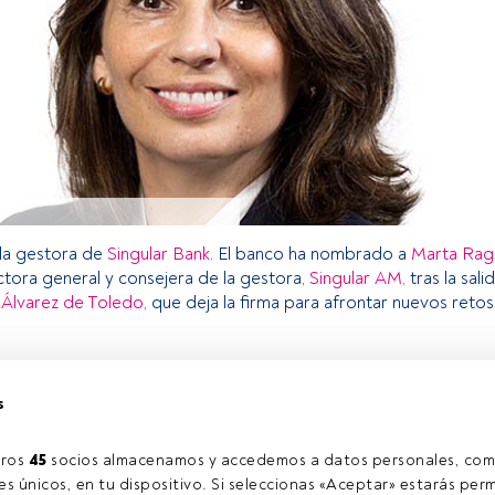
la gestora de
Singular Bank
. El banco ha nombrado a
Marta Rag
ctora general y consejera de la gestora,
Singular AM,
tras la sali
 Álvarez de Toledo
, que deja la firma para afrontar nuevos retos
s
o exclusivo para los usuarios registrados de FundsPeople. Si ya
accede desde el botón Login. Si aún no tienes cuenta, te
rarte y disfrutar de todo el universo que ofrece FundsPeople.
ros 
45
 socios almacenamos y accedemos a datos personales, com
Accede a FundsPeople
s únicos, en tu dispositivo. Si seleccionas «Aceptar» estarás perm