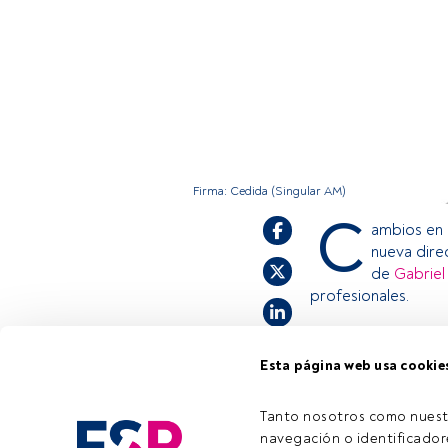
Firma: Cedida (Singular AM)
C
ambios en 
nueva dire
de
Gabriel
profesionales.
Esta página web usa cookie
Este es un artícul
estás registrado, 
invitamos a regist
Tanto nosotros como nuest
navegación o identificadore