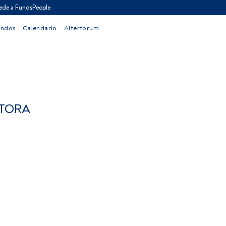
ede a FundsPeople
ondos
Calendario
Alterforum
STORA