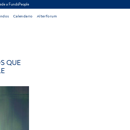
ede a FundsPeople
ondos
Calendario
Alterforum
OS QUE
LE