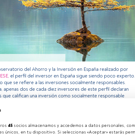
bservatorio del Ahorro y la Inversión en España realizado por
IESE
, el perfil del inversor en España sigue siendo poco experto.
o que se refiere a las inversiones socialmente responsables.
, apenas dos de cada diez inversores de este perfil declaran
os que califican una inversión como socialmente responsable
s
o exclusivo para los usuarios registrados de FundsPeople. Si ya
accede desde el botón Login. Si aún no tienes cuenta, te
ros 
45
 socios almacenamos y accedemos a datos personales, com
rarte y disfrutar de todo el universo que ofrece FundsPeople.
s únicos, en tu dispositivo. Si seleccionas «Aceptar» estarás perm