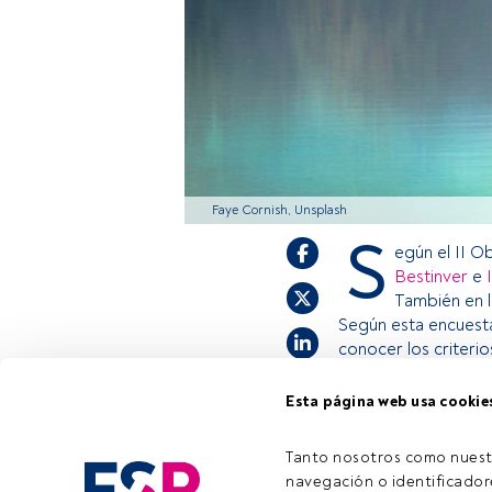
Faye Cornish, Unsplash
S
egún el II O
Bestinver
e
También en l
Según esta encuesta
conocer los criteri
Esta página web usa cookie
Este es un artícul
estás registrado, 
Tanto nosotros como nuest
invitamos a regist
navegación o identificadore