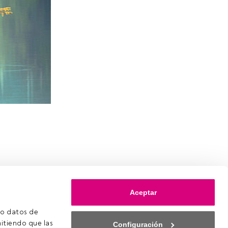
Aceptar
o datos de 
itiendo que las 
Configuración