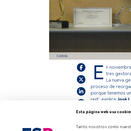
Cedida
E
n noviembr
tres gestora
La nueva ge
proceso de reorgan
porque tenemos un 
red”, explica
José L
Esta página web usa cookie
Este es un artícul
estás registrado, 
Tanto nosotros como nuest