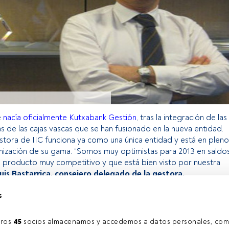
e
nacía oficialmente Kutxabank Gestión
, tras la integración de las
s de las cajas vascas que se han fusionado en la nueva entidad.
stora de IIC funciona ya como una única entidad y está en pleno
ización de su gama. “Somos muy optimistas para 2013 en saldos
producto muy competitivo y que está bien visto por nuestra
uis Bastarrica, consejero delegado de la gestora.
s
o exclusivo para los usuarios registrados de FundsPeople. Si ya
accede desde el botón Login. Si aún no tienes cuenta, te
ros 
45
 socios almacenamos y accedemos a datos personales, com