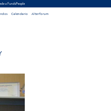
ede a FundsPeople
ondos
Calendario
Alterforum
Y