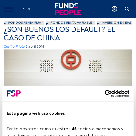
ES
FONDOS RENTA FIJA
FONDOS RENTA VARIABLE
INVERSIÓN EN EMERG
¿SON BUENOS LOS DEFAULT? EL
CASO DE CHINA
Cecilia Prieto
2 abril 2014
epSos.de, Flickr, Creative Commons
Esta página web usa cookies
Tiempo lectura:
6 min.
Tanto nosotros como nuestros 
45
 socios almacenamos y 
accedemos a datos personales, como datos de 