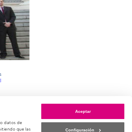
s
l
Aceptar
o datos de 
itiendo que las 
Configuración