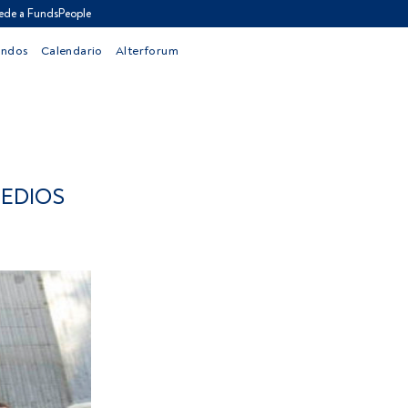
ede a FundsPeople
ondos
Calendario
Alterforum
MEDIOS