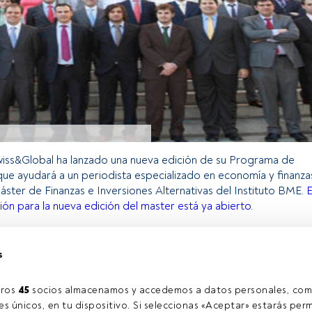
wiss&Global ha lanzado una nueva edición de su Programa de
ue ayudará a un periodista especializado en economía y finanza
Máster de Finanzas e Inversiones Alternativas del Instituto BME.
E
ión para la nueva edición del master está ya abierto.
s
o exclusivo para los usuarios registrados de FundsPeople. Si ya
accede desde el botón Login. Si aún no tienes cuenta, te
rarte y disfrutar de todo el universo que ofrece FundsPeople.
ros 
45
 socios almacenamos y accedemos a datos personales, com
Accede a FundsPeople
s únicos, en tu dispositivo. Si seleccionas «Aceptar» estarás perm