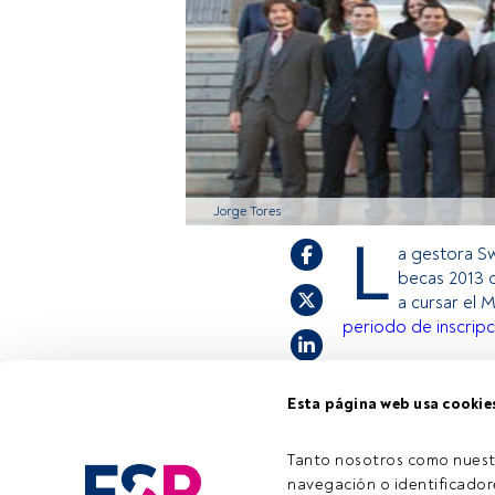
Jorge Tores
L
a gestora S
becas 2013 q
a cursar el 
periodo de inscripc
Esta página web usa cookie
Este es un artícul
estás registrado, 
invitamos a regist
Tanto nosotros como nuest
navegación o identificadore