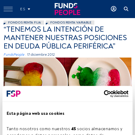
ES
FONDOS RENTA FIJA
FONDOS RENTA VARIABLE
“TENEMOS LA INTENCIÓN DE
MANTENER NUESTRAS POSICIONES
EN DEUDA PÚBLICA PERIFÉRICA”
FundsPeople .
17 diciembre 2012
Gloria García, Flickr, Creative Commons
Esta página web usa cookies
Tanto nosotros como nuestros 
45
 socios almacenamos y 
Tiempo lectura:
1 min.