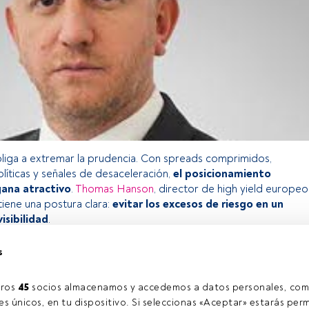
bliga a extremar la prudencia. Con spreads comprimidos,
líticas y señales de desaceleración,
el posicionamiento
gana atractivo
.
Thomas Hanson
, director de high yield europeo
tiene una postura clara:
evitar los excesos de riesgo en un
isibilidad
.
s
o exclusivo para los usuarios registrados de FundsPeople. Si ya
accede desde el botón Login. Si aún no tienes cuenta, te
ros 
45
 socios almacenamos y accedemos a datos personales, com
trarte y disfrutar de todo el universo que ofrece FundsPeople.
s únicos, en tu dispositivo. Si seleccionas «Aceptar» estarás perm