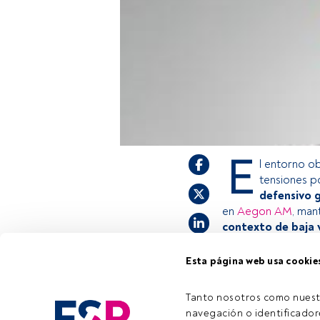
E
l entorno o
tensiones po
defensivo 
en
Aegon AM
, man
contexto de baja v
Esta página web usa cookie
Este es un artícul
estás registrado, 
Tanto nosotros como nuest
invitamos a regis
navegación o identificadore