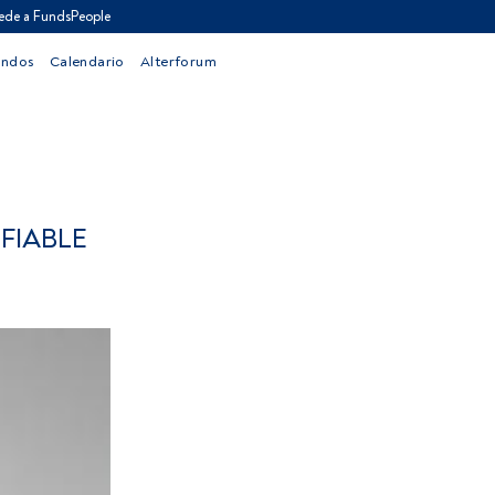
ede a FundsPeople
ondos
Calendario
Alterforum
FIABLE