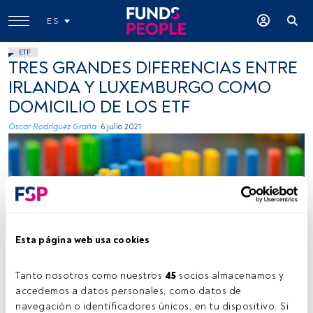
ES
ETF
TRES GRANDES DIFERENCIAS ENTRE
IRLANDA Y LUXEMBURGO COMO
DOMICILIO DE LOS ETF
Óscar Rodríguez Graña.
6 julio 2021
Esta página web usa cookies
Miss Tressmacher, Flickr, Creative Commons
Tanto nosotros como nuestros 
45
 socios almacenamos y 
accedemos a datos personales, como datos de 
navegación o identificadores únicos, en tu dispositivo. Si 
Tiempo lectura:
3 min.