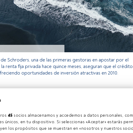
de Schroders, una de las primeras gestoras en apostar por el
 la renta fija privada hace quince meses, aseguran que el crédito
freciendo oportunidades de inversión atractivas en 2010.
o exclusivo para los usuarios registrados de FundsPeople. Si ya
s
accede desde el botón Login. Si aún no tienes cuenta, te
rarte y disfrutar de todo el universo que ofrece FundsPeople.
Accede a FundsPeople
ros 
45
 socios almacenamos y accedemos a datos personales, com
s únicos, en tu dispositivo. Si seleccionas «Aceptar» estarás perm
yen los propósitos que se muestran en «nosotros y nuestros socio