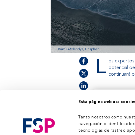
Kamil Molendys, Unsplash
L
os expertos 
potencial de
continuará o
Este es un artícul
Esta página web usa cookie
estás registrado, 
invitamos a regist
Tanto nosotros como nuest
navegación o identificadore
tecnologías de rastreo apo
Tiempo lectura:
3 min.