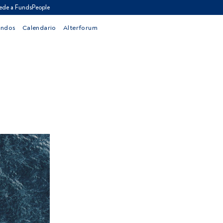
ede a FundsPeople
ondos
Calendario
Alterforum