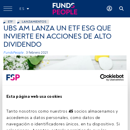
ES
ETF
LANZAMIENTOS
UBS AM LANZA UN ETF ESG QUE
INVIERTE EN ACCIONES DE ALTO
DIVIDENDO
FundsPeople .
3 febrero 2021
Esta página web usa cookies
Foto: Neven Krcmarek, Unsplash
Tanto nosotros como nuestros 
45
 socios almacenamos y 
accedemos a datos personales, como datos de 
navegación o identificadores únicos, en tu dispositivo. Si 
Tiempo lectura:
1 min.