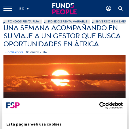
ES
FONDOS RENTA FIJA
FONDOS RENTA VARIABLE
INVERSIÓN EN EMERG
UNA SEMANA ACOMPAÑANDO EN
SU VIAJE A UN GESTOR QUE BUSCA
OPORTUNIDADES EN ÁFRICA
FundsPeople .
10 enero 2014
aguslepe, Flickr Creative Commons
Esta página web usa cookies
Tiempo lectura:
9 min.