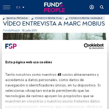
ES
BANCA PRIVADA
FONDOS RENTA FIJA
FONDOS RENTA VARIABLE
VÍDEO ENTREVISTA A MARC MOBIUS
FundsPeople .
18 julio 2011
Esta página web usa cookies
Tanto nosotros como nuestros 
45
 socios almacenamos y 
accedemos a datos personales, como datos de 
navegación o identificadores únicos, en tu dispositivo. Si 
seleccionas «Aceptar» estarás permitiendo que las 
Tiempo lectura:
2 s.
tecnologías de rastreo apoyen los propósitos que se 
E
muestran en «nosotros y nuestros socios tratamos datos 
ntrevista realizada por Linda Yueh en el FundForum
para proporcionar», mientras que si seleccionas «Rechazar 