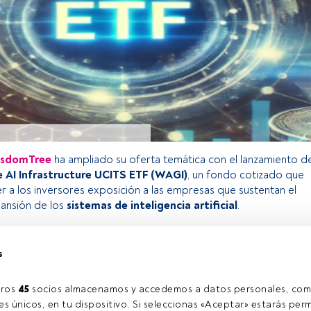
sdomTree
ha ampliado su oferta temática con el lanzamiento de
AI Infrastructure UCITS ETF (WAGI)
, un fondo cotizado que
r a los inversores exposición a las empresas que sustentan el
pansión de los
sistemas de inteligencia artificial
.
s
o exclusivo para los usuarios registrados de FundsPeople. Si ya
accede desde el botón Login. Si aún no tienes cuenta, te
rarte y disfrutar de todo el universo que ofrece FundsPeople.
ros 
45
 socios almacenamos y accedemos a datos personales, com
Accede a FundsPeople
s únicos, en tu dispositivo. Si seleccionas «Aceptar» estarás perm