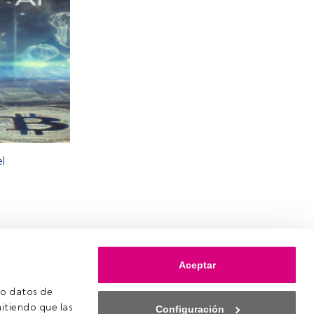
l
Aceptar
o datos de 
itiendo que las 
Configuración