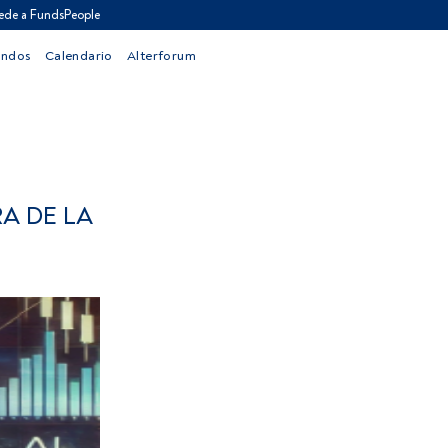
ede a FundsPeople
ondos
Calendario
Alterforum
A DE LA