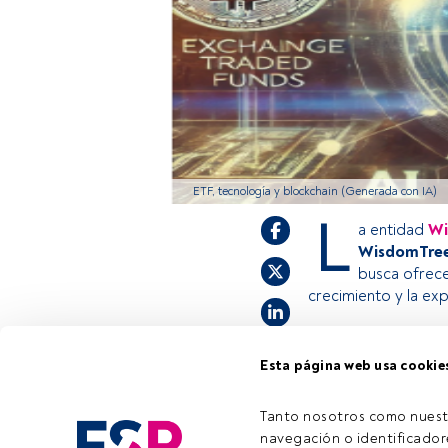
ETF, tecnología y blockchain (Generada con IA)
L
a entidad
Wi
WisdomTree 
busca ofrece
crecimiento y la ex
Esta página web usa cookie
Este es un artícul
estás registrado, 
invitamos a regist
Tanto nosotros como nuest
navegación o identificadore