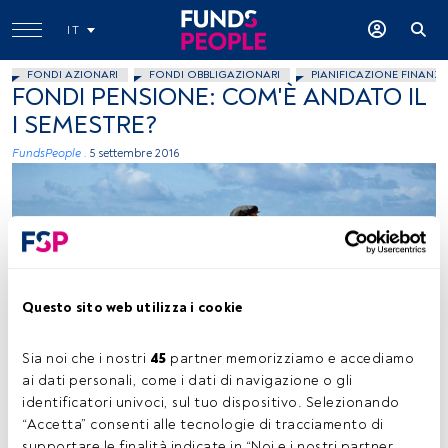
IT
FONDI AZIONARI
FONDI OBBLIGAZIONARI
PIANIFICAZIONE FINANZI
FONDI PENSIONE: COM'È ANDATO IL
I SEMESTRE?
FundsPeople .
5 settembre 2016
Questo sito web utilizza i cookie
foto: autor Punk Jazz, Flickr, creative commons
Sia noi che i nostri 
45
 partner memorizziamo e accediamo 
ai dati personali, come i dati di navigazione o gli 
identificatori univoci, sul tuo dispositivo. Selezionando 
Tempo di lettura:
1 min.
“Accetta” consenti alle tecnologie di tracciamento di 
supportare le finalità indicate in “Noi e i nostri partner 