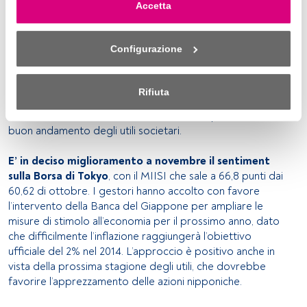
Accetta
sondaggio di novembre. L’indice MIISI sale a 60,14 punti
privacy” che appare nella parte inferiore della pagina web 
dai 57,5 di ottobre, muovendosi verso
uno scenario più
(o sull'icona mobile che si trova nella parte inferiore sinistra 
ottimista
. Gli Usa sono in una situazione economica
della pagina web). Le tue opzioni avranno effetto 
Configurazione
migliore rispetto all’Europa e la fiducia dei consumatori ha
nell'ambito del nostro consenso. Per saperne di più, 
raggiunto livelli che non si vedevano dal 2007. Questo,
consulta la nostra politica sulla privacy.
insieme al calo dei prezzi dell’energia, fa ben sperare per le
Rifiuta
spese del periodo natalizio. Altri fattori positivi sono i
Sia noi che i nostri partner trattiamo i dati per fornire:
bassi tassi di interesse, il calo della disoccupazione e il
buon andamento degli utili societari.
Utilizzo di dati di localizzazione geografica precisi. Analisi 
attiva delle caratteristiche del dispositivo per la sua 
E’ in deciso miglioramento a novembre il sentiment
identificazione. Memorizzazione delle informazioni su un 
sulla Borsa di Tokyo
, con il MIISI che sale a 66,8 punti dai
dispositivo e/o accesso alle stesse. Pubblicità e contenuti 
60,62 di ottobre. I gestori hanno accolto con favore
personalizzati, misurazione della pubblicità e dei 
l’intervento della Banca del Giappone per ampliare le
contenuti, ricerca sul pubblico e sviluppo di servizi.
misure di stimolo all’economia per il prossimo anno, dato
che difficilmente l’inflazione raggiungerà l’obiettivo
Elenco dei partner (fornitori)
ufficiale del 2% nel 2014. L’approccio è positivo anche in
vista della prossima stagione degli utili, che dovrebbe
favorire l’apprezzamento delle azioni nipponiche.