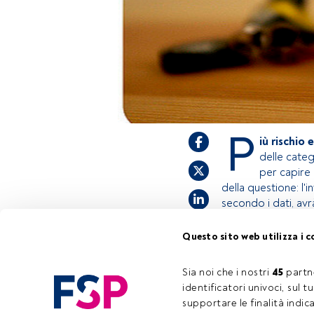
P
iù rischio e
delle cate
per capire 
della questione: l'i
secondo i dati, avr
Questo sito web utilizza i c
Questo è un artic
accedi tramite il 
Sia noi che i nostri 
45
 partn
registrarti per sc
identificatori univoci, sul 
supportare le finalità indic
Tempo di lettura:
1 min.