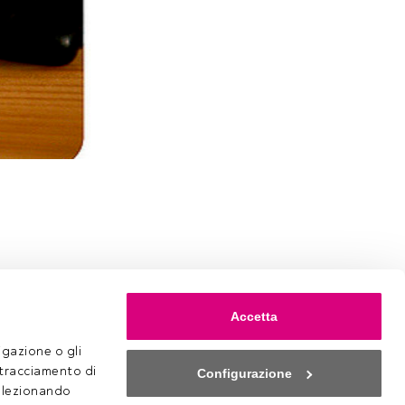
Accetta
gazione o gli 
 tracciamento di 
Configurazione
selezionando 