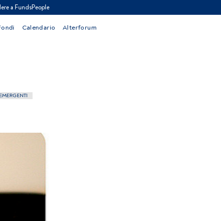
ere a FundsPeople
Fondi
Calendario
Alterforum
 EMERGENTI