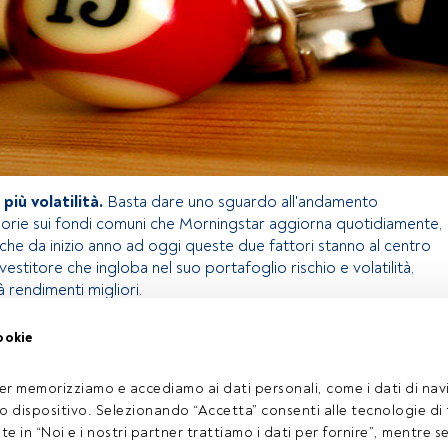
 più volatilità.
Basta dare uno sguardo all'andamento
gorie sui fondi comuni che Morningstar aggiorna quotidiamente,
che da inizio anno ad oggi queste due fattori stanno al centro
nvestitore che ingloba nel suo portafoglio rischio e volatilità,
à rendimenti migliori.
ookie
olo riservato agli utenti FundsPeople. Se sei già registrato,
pulsante Login. Se non hai ancora un account, ti invitiamo a
er memorizziamo e accediamo ai dati personali, come i dati di navi
oprire tutti i contenuti che FundsPeople ha da offrire.
tuo dispositivo. Selezionando “Accetta” consenti alle tecnologie di
Accedere a FundsPeople
ate in “Noi e i nostri partner trattiamo i dati per fornire”, mentre 