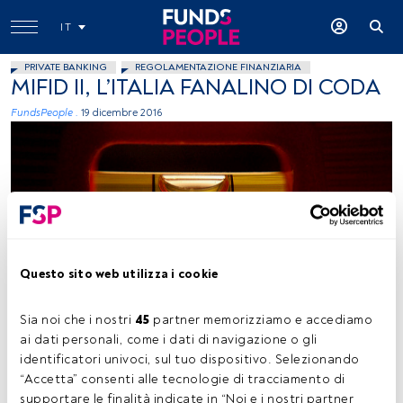
IT
PRIVATE BANKING
REGOLAMENTAZIONE FINANZIARIA
MIFID II, L’ITALIA FANALINO DI CODA
FundsPeople .
19 dicembre 2016
Questo sito web utilizza i cookie
ashley.adcox, Flickr, Creative Commons
Sia noi che i nostri 
45
 partner memorizziamo e accediamo 
ai dati personali, come i dati di navigazione o gli 
Tempo di lettura:
2 min.
identificatori univoci, sul tuo dispositivo. Selezionando 
M
“Accetta” consenti alle tecnologie di tracciamento di 
anca ancora un anno per l’entrata in vigore di
supportare le finalità indicate in “Noi e i nostri partner 