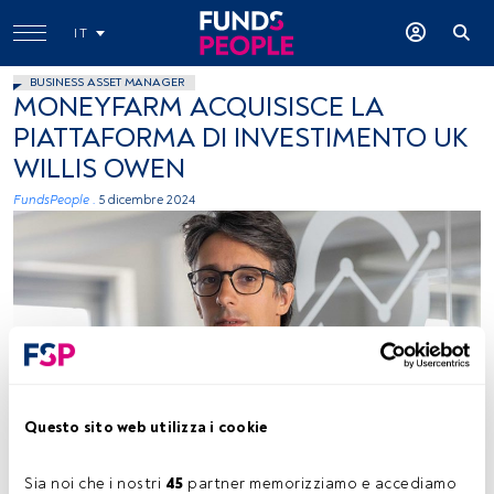
IT
BUSINESS ASSET MANAGER
MONEYFARM ACQUISISCE LA
PIATTAFORMA DI INVESTIMENTO UK
WILLIS OWEN
FundsPeople .
5 dicembre 2024
Giovanni Daprà, foto ceduta (Moneyfarm)
Questo sito web utilizza i cookie
Sia noi che i nostri 
45
 partner memorizziamo e accediamo 
Tempo di lettura:
1 min.