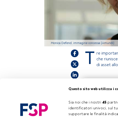
Monica Defend, immagine concessa (Amundi)
T
re important
che riunisce
di asset all
Questo è un artic
Questo sito web utilizza i c
accedi tramite il 
registrarti per sc
Sia noi che i nostri 
45
 partn
identificatori univoci, sul 
supportare le finalità indic
Tempo di lettura:
1 min.