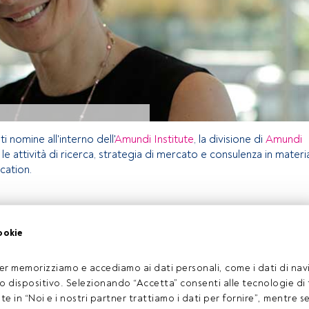
i nomine all'interno dell'
Amundi Institute
, la divisione di
Amundi
 le attività di ricerca, strategia di mercato e consulenza in materi
ocation.
olo riservato agli utenti FundsPeople. Se sei già registrato,
ookie
pulsante Login. Se non hai ancora un account, ti invitiamo a
oprire tutti i contenuti che FundsPeople ha da offrire.
Accedere a FundsPeople
er memorizziamo e accediamo ai dati personali, come i dati di navi
tuo dispositivo. Selezionando “Accetta” consenti alle tecnologie di
ate in “Noi e i nostri partner trattiamo i dati per fornire”, mentre 