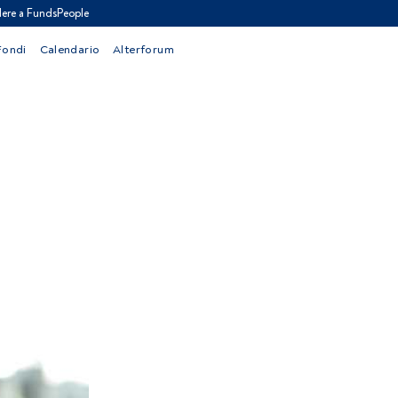
ere a FundsPeople
Fondi
Calendario
Alterforum