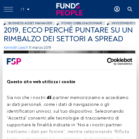
IT
BUSINESS ASSET MANAGER
FONDI OBBLIGAZIONARI
INVESTIMENTI E
2019, ECCO PERCHÉ PUNTARE SU UN
RIMBALZO DEI SETTORI A SPREAD
Kenneth Leech
11 marzo 2019
Questo sito web utilizza i cookie
Sia noi che i nostri 
45
 partner memorizziamo e accediamo 
Ken Leech, CIO di Western Asset (affiliata del Gruppo Legg Mason)
ai dati personali, come i dati di navigazione o gli 
identificatori univoci, sul tuo dispositivo. Selezionando 
“Accetta” consenti alle tecnologie di tracciamento di 
supportare le finalità indicate in “Noi e i nostri partner 
Tempo di lettura:
5 min.
trattiamo i dati per fornire”, mentre selezionando “Rifiuta 
tutto” o revocando il tuo consenso, le disabiliterai. Se i 