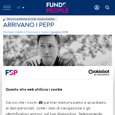
IT
REGOLAMENTAZIONE FINANZIARIA
ARRIVANO I PEPP
Michele Odello
|
Francesco Sasso
1 giugno 2018
Photo by Ali Yahya on Unsplash
Questo sito web utilizza i cookie
Tempo di lettura:
3 min.
Sia noi che i nostri 
45
 partner memorizziamo e accediamo 
ai dati personali, come i dati di navigazione o gli 
È passato quasi un anno dalla pubblicazione, da parte della
identificatori univoci, sul tuo dispositivo. Selezionando 