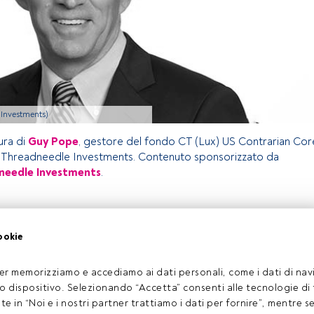
-Investments)
ura di
Guy Pope
, gestore del fondo CT (Lux) US Contrarian Cor
a Threadneedle Investments. Contenuto sponsorizzato da
needle Investments
.
olo riservato agli utenti FundsPeople. Se sei già registrato,
ookie
 pulsante Login. Se non hai ancora un account, ti invitiamo a
coprire tutti i contenuti che FundsPeople ha da offrire.
Accedere a FundsPeople
er memorizziamo e accediamo ai dati personali, come i dati di navi
tuo dispositivo. Selezionando “Accetta” consenti alle tecnologie di
ate in “Noi e i nostri partner trattiamo i dati per fornire”, mentre 