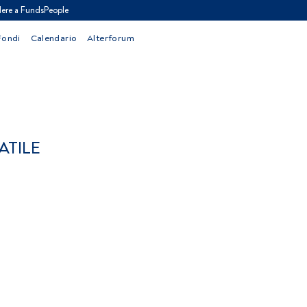
ere a FundsPeople
Fondi
Calendario
Alterforum
ATILE