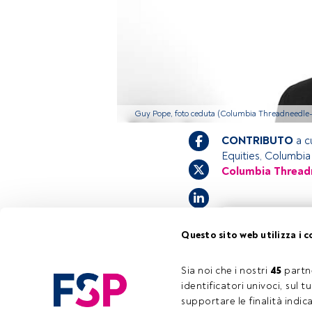
Guy Pope, foto ceduta (Columbia Threadneedle
CONTRIBUTO
a c
Equities, Columbi
Columbia Thread
Questo è un artic
Questo sito web utilizza i c
accedi tramite il
registrarti per s
Sia noi che i nostri 
45
 partn
identificatori univoci, sul 
supportare le finalità indic
Tempo di lettura:
2 min.