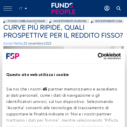
IT
FONDI OBBLIGAZIONARI
INVESTIMENTI EUROPA
INVESTIMENTI USA
CURVE PIÙ RIPIDE, QUALI
PROSPETTIVE PER IL REDDITO FISSO?
Kunal Mehta
23 novembre 2023
Questo sito web utilizza i cookie
Sia noi che i nostri 
45
 partner memorizziamo e accediamo 
Immagine concessa (Vanguard)
ai dati personali, come i dati di navigazione o gli 
identificatori univoci, sul tuo dispositivo. Selezionando 
“Accetta” consenti alle tecnologie di tracciamento di 
supportare le finalità indicate in “Noi e i nostri partner 
Tempo di lettura:
4 min.
trattiamo i dati per fornire”, mentre selezionando “Rifiuta 
tutto” o revocando il tuo consenso, le disabiliterai. Se i 