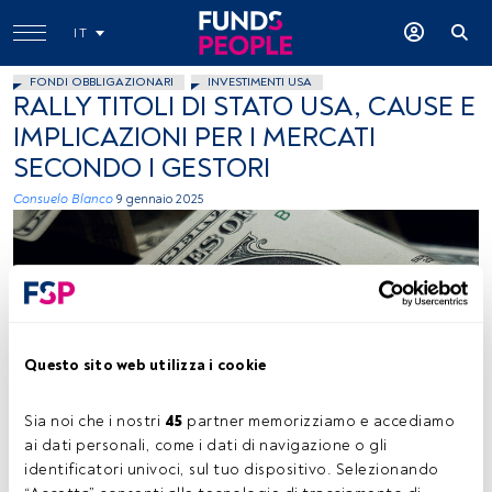
IT
FONDI OBBLIGAZIONARI
INVESTIMENTI USA
RALLY TITOLI DI STATO USA, CAUSE E
IMPLICAZIONI PER I MERCATI
SECONDO I GESTORI
Consuelo Blanco
9 gennaio 2025
Questo sito web utilizza i cookie
Timis Alexandra (Unsplash)
Sia noi che i nostri 
45
 partner memorizziamo e accediamo 
ai dati personali, come i dati di navigazione o gli 
identificatori univoci, sul tuo dispositivo. Selezionando 
Tempo di lettura:
3 min.