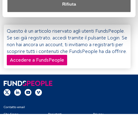
positivo sul mercato e che traggono vantaggio dai trend
Rifiuta
Sia noi che i nostri partner trattiamo i dati per fornire:
economici globali", afferma il manager.
Utilizzo di dati di localizzazione geografica precisi. Analisi 
attiva delle caratteristiche del dispositivo per la sua 
Questo è un articolo riservato agli utenti FundsPeople.
identificazione. Memorizzazione delle informazioni su un 
Se sei già registrato, accedi tramite il pulsante Login. Se
dispositivo e/o accesso alle stesse. Pubblicità e contenuti 
non hai ancora un account, ti invitiamo a registrarti per
personalizzati, misurazione della pubblicità e dei 
scoprire tutti i contenuti che FundsPeople ha da offrire.
contenuti, ricerca sul pubblico e sviluppo di servizi.
Accedere a FundsPeople
Elenco dei partner (fornitori)
Contatto email
Chi Siamo
Registrati
Privacy
Cookies
Impostazioni Cookie
Avviso legale