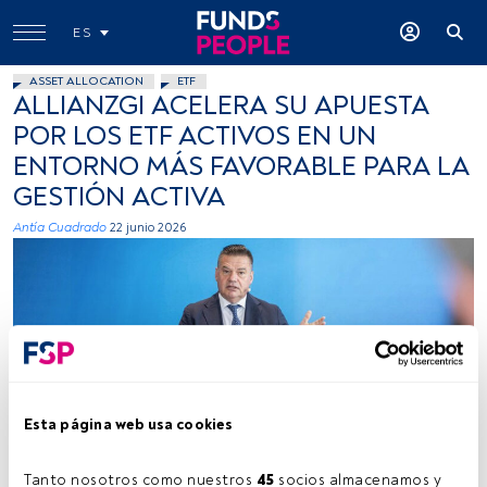
ES
ASSET ALLOCATION
ETF
ALLIANZGI ACELERA SU APUESTA
POR LOS ETF ACTIVOS EN UN
ENTORNO MÁS FAVORABLE PARA LA
GESTIÓN ACTIVA
Antía Cuadrado
22 junio 2026
Tobias Pross. Fuente: Allianz GI.
Esta página web usa cookies
Tanto nosotros como nuestros 
45
 socios almacenamos y 