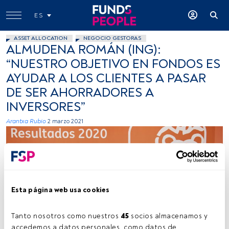
ES
ASSET ALLOCATION
NEGOCIO GESTORAS
ALMUDENA ROMÁN (ING):
“NUESTRO OBJETIVO EN FONDOS ES
AYUDAR A LOS CLIENTES A PASAR
DE SER AHORRADORES A
INVERSORES”
Arantxa Rubio
2 marzo 2021
Esta página web usa cookies
Almudena Román, Ignacio Juliá y Cristóbal Paredes, ING (Cedida).
Tanto nosotros como nuestros 
45
 socios almacenamos y 
accedemos a datos personales, como datos de 