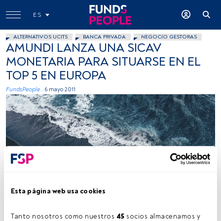
ES
ALTERNATIVOS UCITS
BANCA PRIVADA
NEGOCIO GESTORAS
AMUNDI LANZA UNA SICAV
MONETARIA PARA SITUARSE EN EL
TOP 5 EN EUROPA
FundsPeople .
6 mayo 2011
Kamil Molendys, Unsplash
Esta página web usa cookies
Tanto nosotros como nuestros 
45
 socios almacenamos y 
Tiempo lectura:
2 min.