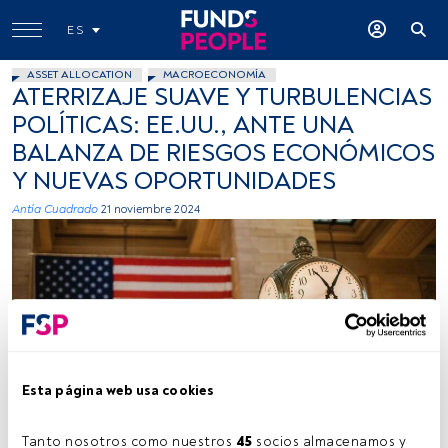
ES
ASSET ALLOCATION
MACROECONOMÍA
ATERRIZAJE SUAVE Y TURBULENCIAS
POLÍTICAS: EE.UU., ANTE UNA
BALANZA DE RIESGOS ECONÓMICOS
Y NUEVAS OPORTUNIDADES
Antía Cuadrado
21 noviembre 2024
Fuente: William Fortunato (Pexels)
Esta página web usa cookies
Tanto nosotros como nuestros 
45
 socios almacenamos y 