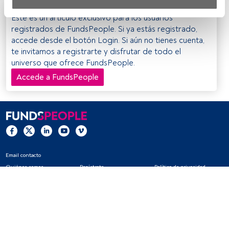
Tanto nosotros como nuestros asociados tratamos los 
Este es un artículo exclusivo para los usuarios
datos para proporcionar:
registrados de FundsPeople. Si ya estás registrado,
accede desde el botón Login. Si aún no tienes cuenta,
Utilizar datos de localización geográfica precisa. Analizar 
te invitamos a registrarte y disfrutar de todo el
activamente las características del dispositivo para su 
universo que ofrece FundsPeople.
identificación. Almacenar la información en un dispositivo 
y/o acceder a ella. 
Accede a FundsPeople
Lista de asociados (proveedores)
Email contacto
Quiénes somos
Regístrate
Política de privacidad
Cookies
Configuración de cookies
Aviso legal