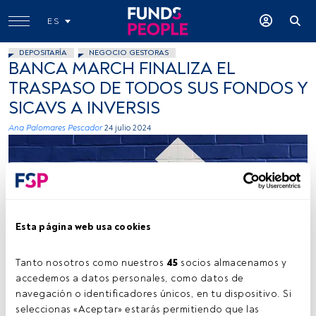
ES
DEPOSITARÍA
NEGOCIO GESTORAS
BANCA MARCH FINALIZA EL
TRASPASO DE TODOS SUS FONDOS Y
SICAVS A INVERSIS
Ana Palomares Pescador
24 julio 2024
Esta página web usa cookies
Firma: Nick Fewings (Unsplash)
Tanto nosotros como nuestros 
45
 socios almacenamos y 
accedemos a datos personales, como datos de 
navegación o identificadores únicos, en tu dispositivo. Si 
seleccionas «Aceptar» estarás permitiendo que las 
Tiempo lectura:
1 min.