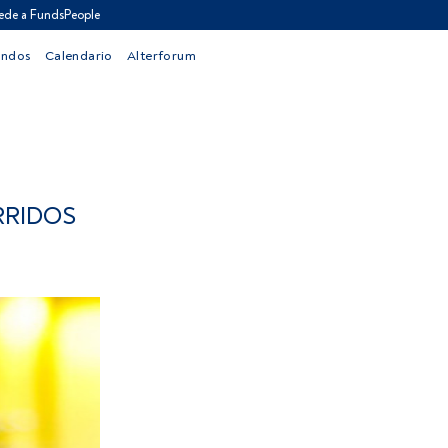
ede a FundsPeople
ondos
Calendario
Alterforum
RRIDOS