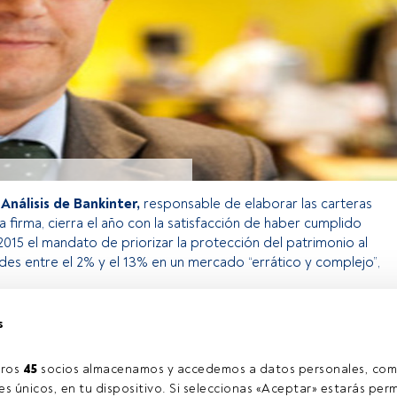
 Análisis de Bankinter,
responsable de elaborar las carteras
 firma, cierra el año con la satisfacción de haber cumplido
015 el mandato de priorizar la protección del patrimonio al
des entre el 2% y el 13% en un mercado “errático y complejo”,
s
o exclusivo para los usuarios registrados de FundsPeople. Si ya
accede desde el botón Login. Si aún no tienes cuenta, te
ros 
45
 socios almacenamos y accedemos a datos personales, com
rarte y disfrutar de todo el universo que ofrece FundsPeople.
s únicos, en tu dispositivo. Si seleccionas «Aceptar» estarás perm