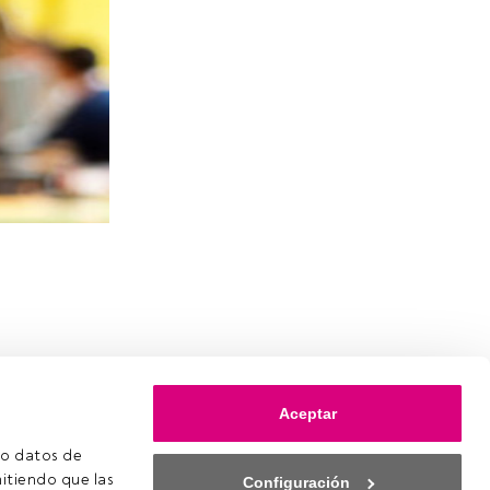
Aceptar
o datos de 
itiendo que las 
Configuración