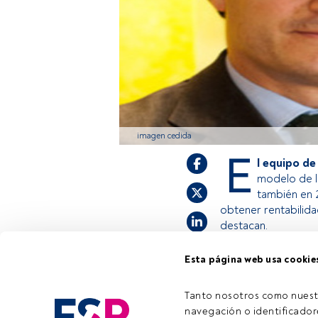
imagen cedida
E
l equipo de
modelo de la
también en 2
obtener rentabilida
destacan.
Esta página web usa cookie
Este es un artícul
estás registrado, 
Tanto nosotros como nuest
invitamos a regist
navegación o identificadore