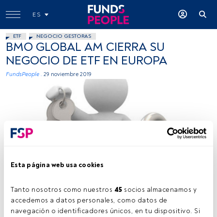
ES
ETF
NEGOCIO GESTORAS
BMO GLOBAL AM CIERRA SU
NEGOCIO DE ETF EN EUROPA
FundsPeople .
29 noviembre 2019
Ebublicist, Flickr, Creative Commons
Esta página web usa cookies
Tanto nosotros como nuestros 
45
 socios almacenamos y 
accedemos a datos personales, como datos de 
Tiempo lectura:
2 min.
navegación o identificadores únicos, en tu dispositivo. Si 