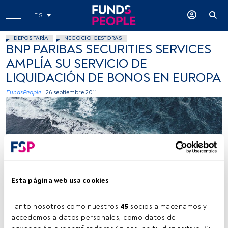
ES
DEPOSITARÍA
NEGOCIO GESTORAS
BNP PARIBAS SECURITIES SERVICES
AMPLÍA SU SERVICIO DE
LIQUIDACIÓN DE BONOS EN EUROPA
FundsPeople .
26 septiembre 2011
Esta página web usa cookies
Kamil Molendys, Unsplash
Tanto nosotros como nuestros 
45
 socios almacenamos y 
accedemos a datos personales, como datos de 
Tiempo lectura:
2 min.