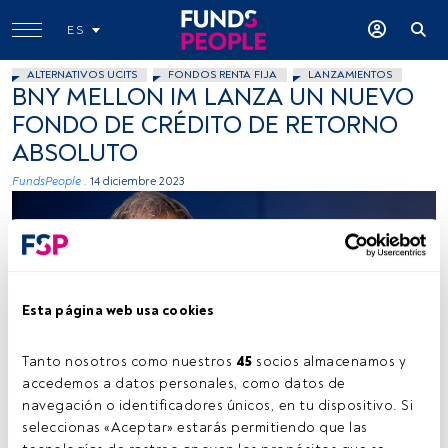
ES
ALTERNATIVOS UCITS
FONDOS RENTA FIJA
LANZAMIENTOS
BNY MELLON IM LANZA UN NUEVO
FONDO DE CRÉDITO DE RETORNO
ABSOLUTO
FundsPeople .
14 diciembre 2023
Esta página web usa cookies
Ralph Elder. Foto cedida BNY Mellon
Tanto nosotros como nuestros 
45
 socios almacenamos y 
accedemos a datos personales, como datos de 
navegación o identificadores únicos, en tu dispositivo. Si 
seleccionas «Aceptar» estarás permitiendo que las 
Tiempo lectura:
2 min.