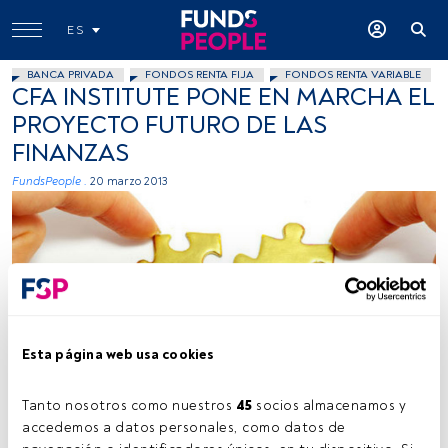
ES
BANCA PRIVADA
FONDOS RENTA FIJA
FONDOS RENTA VARIABLE
CFA INSTITUTE PONE EN MARCHA EL
PROYECTO FUTURO DE LAS
FINANZAS
FundsPeople .
20 marzo 2013
Esta página web usa cookies
PulgoSaltaMundo, Flickr, Creative Commons
Tanto nosotros como nuestros 
45
 socios almacenamos y 
accedemos a datos personales, como datos de 
Tiempo lectura:
1 min.